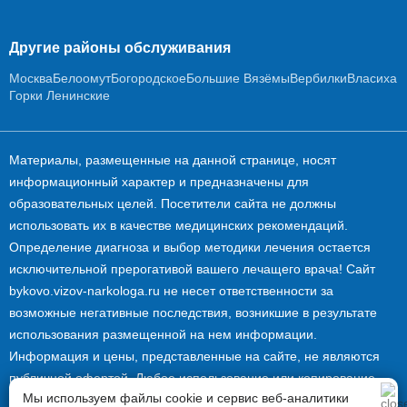
Другие районы обслуживания
Москва
Белоомут
Богородское
Большие Вязёмы
Вербилки
Власиха
Горки Ленинские
Материалы, размещенные на данной странице, носят
информационный характер и предназначены для
образовательных целей. Посетители сайта не должны
использовать их в качестве медицинских рекомендаций.
Определение диагноза и выбор методики лечения остается
исключительной прерогативой вашего лечащего врача! Сайт
bykovo.vizov-narkologa.ru не несет ответственности за
возможные негативные последствия, возникшие в результате
использования размещенной на нем информации.
Информация и цены, представленные на сайте, не являются
публичной офертой. Любое использование или копирование
Мы используем файлы cookie и сервис веб-аналитики
материалов сайта допускается лишь с разрешения