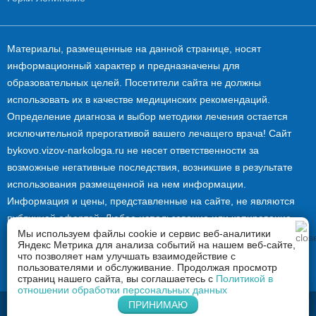
Материалы, размещенные на данной странице, носят
информационный характер и предназначены для
образовательных целей. Посетители сайта не должны
использовать их в качестве медицинских рекомендаций.
Определение диагноза и выбор методики лечения остается
исключительной прерогативой вашего лечащего врача! Сайт
bykovo.vizov-narkologa.ru не несет ответственности за
возможные негативные последствия, возникшие в результате
использования размещенной на нем информации.
Информация и цены, представленные на сайте, не являются
публичной офертой. Любое использование или копирование
Мы используем файлы cookie и сервис веб-аналитики
материалов сайта допускается лишь с разрешения
Яндекс Метрика для анализа событий на нашем веб-сайте,
правообладателя и только со ссылкой на источник: bykovo.vizov-
что позволяет нам улучшать взаимодействие с
пользователями и обслуживание. Продолжая просмотр
narkologa.ru.
страниц нашего сайта, вы соглашаетесь с
Политикой в
отношении обработки персональных данных
Напишите нам в Whatsapp
ПРИНИМАЮ
2026 © Вызов нарколога в Быково