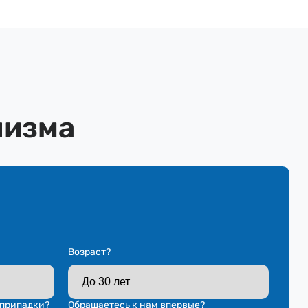
лизма
Возраст?
 припадки?
Обращаетесь к нам впервые?