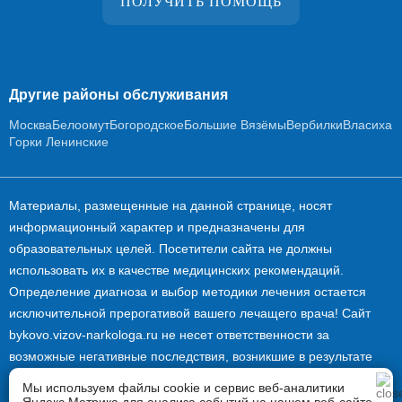
ПОЛУЧИТЬ ПОМОЩЬ
Другие районы обслуживания
Москва
Белоомут
Богородское
Большие Вязёмы
Вербилки
Власиха
Горки Ленинские
Материалы, размещенные на данной странице, носят
информационный характер и предназначены для
образовательных целей. Посетители сайта не должны
использовать их в качестве медицинских рекомендаций.
Определение диагноза и выбор методики лечения остается
исключительной прерогативой вашего лечащего врача! Сайт
bykovo.vizov-narkologa.ru не несет ответственности за
возможные негативные последствия, возникшие в результате
использования размещенной на нем информации.
Мы используем файлы cookie и сервис веб-аналитики
Информация и цены, представленные на сайте, не являются