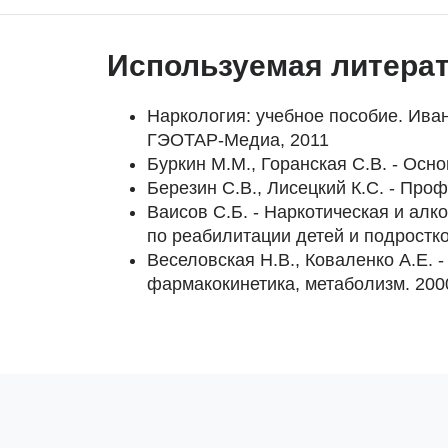
Используемая литера
Наркология: учебное пособие. Иване
ГЭОТАР-Медиа, 2011
Буркин М.М., Горанская С.В. - Осн
Березин С.В., Лисецкий К.С. - Проф
Ваисов С.Б. - Наркотическая и алк
по реабилитации детей и подростко
Веселовская Н.В., Коваленко А.Е. -
фармакокинетика, метаболизм. 200